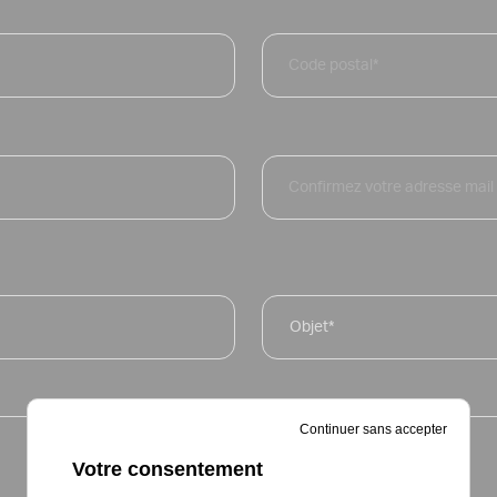
zip
*
Confirmez
l’e-
mail
Objet
*
Continuer sans accepter
Votre consentement