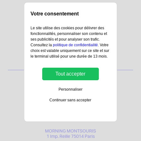
Votre consentement
Le site utilise des cookies pour délivrer des
fonctionnalités, personnaliser son contenu et
ses publicités et pour analyser son trafic.
Consultez la
politique de confidentialité
. Votre
choix est valable uniquement sur ce site et sur
le terminal utilisé pour une durée de 13 mois.
Tout accepter
Personnaliser
15 Boulevard Marcel Paul
Bâtiment C
Continuer sans accepter
44800 Saint-Herblain
10 rue de Clisson
85500 Les Herbiers
MORNING MONTSOURIS
1 Imp. Reille 75014 Paris