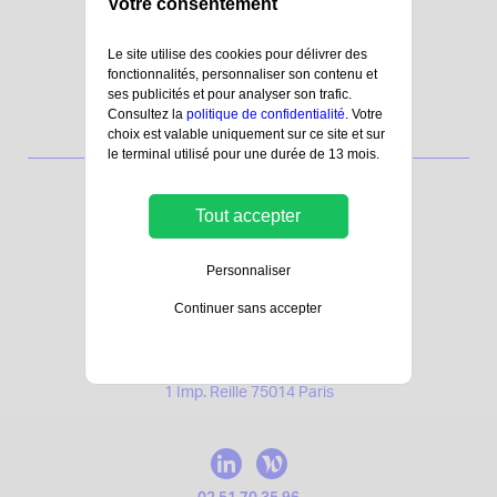
Votre consentement
Le site utilise des cookies pour délivrer des
fonctionnalités, personnaliser son contenu et
ses publicités et pour analyser son trafic.
Consultez la
politique de confidentialité
. Votre
choix est valable uniquement sur ce site et sur
le terminal utilisé pour une durée de 13 mois.
Tout accepter
15 Boulevard Marcel Paul
Bâtiment C
Personnaliser
44800 Saint-Herblain
Continuer sans accepter
10 rue de Clisson
85500 Les Herbiers
MORNING MONTSOURIS
1 Imp. Reille 75014 Paris