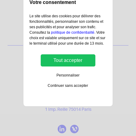
Votre consentement
Le site utilise des cookies pour délivrer des
fonctionnalités, personnaliser son contenu et
ses publicités et pour analyser son trafic.
Consultez la
politique de confidentialité
. Votre
choix est valable uniquement sur ce site et sur
le terminal utilisé pour une durée de 13 mois.
Tout accepter
15 Boulevard Marcel Paul
Bâtiment C
Personnaliser
44800 Saint-Herblain
Continuer sans accepter
10 rue de Clisson
85500 Les Herbiers
MORNING MONTSOURIS
1 Imp. Reille 75014 Paris